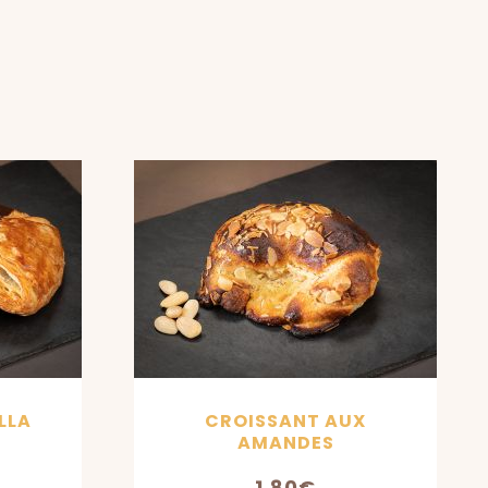
LLA
CROISSANT AUX
AMANDES
1,80
€