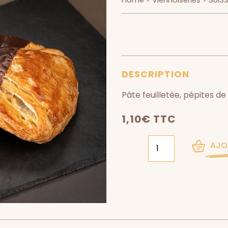
Home
>
Viennoiseries
> SUIS
DESCRIPTION
Pâte feuilletée, pépites d
1,10
€
TTC
AJO
QTÉ