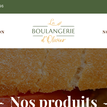
96
ON
N
Nos produits