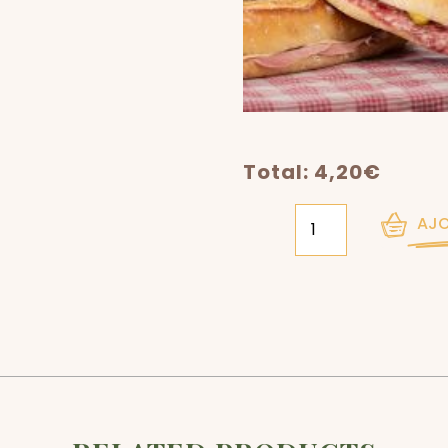
Total:
4,20
€
AJO
QTÉ