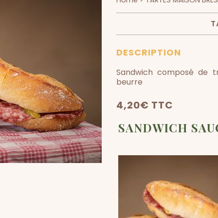
Home
>
TARTES MAISON BRE
T
DESCRIPTION
Sandwich composé de tra
beurre
4,20
€
TTC
SANDWICH SAU