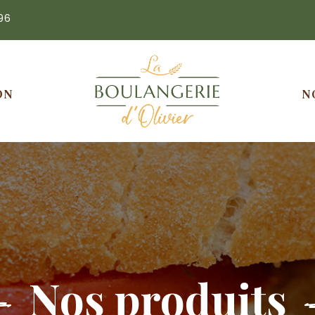
96
ON
N
Nos produits